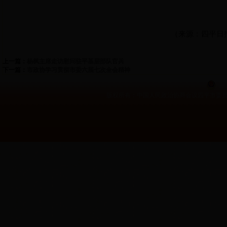
（
来源：
四平日
上一篇：
杨枫主席走访慰问驻平基层部队官兵
下一篇：
市政协学习贯彻市委六届七次全会精神
吉公
版权所有：中国人民政治协商会议四平市委