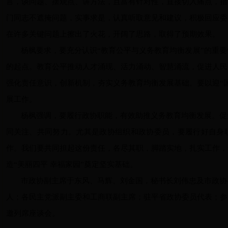
言，谈问题、摆观点、讲方法，且富有针对性，直接切入痛点，措
门同志不遮掩问题，实事求是，认真听取意见和建议，积极回应委
在许多关键问题上擦出了火花，开阔了思路，取得了预期效果。
杨枫要求，要充分认识“教育公平与义务教育均衡发展”的重
的起点。教育公平推动人才涌现、活力涌动、智慧涌流，促进人民
强化责任意识，创新机制，夯实义务教育均衡发展基础。要以迎“
展工作。
杨枫强调，要履行政协职能，有效助推义务教育均衡发展。促
同关注、共同努力。尤其是政协组织和政协委员，要履行好自身
作。我们要共同担起这份责任，各尽其职，脚踏实地，扎实工作，
造“美丽四平 幸福家园”奠定坚实基础。
市政协副主席于东风、马辉、刘金国，秘书长刘伟忠及市政协
人；各民主党派副主委和工商联副主席；驻平省政协委员代表；参
邀列席座谈会。